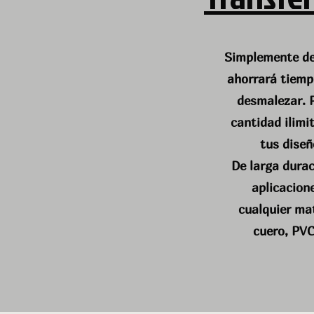
Simplemente des
ahorrará tiemp
desmalezar. 
cantidad ilimi
tus diseñ
De larga dura
aplicacione
cualquier mat
cuero, PVC