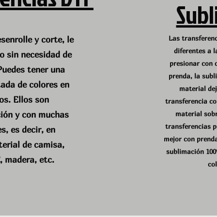
Subl
Las transferen
enrolle y corte, le
diferentes a l
o sin necesidad de
presionar con c
Puedes tener una
prenda, la subl
tada de colores en
material dej
os. Ellos son
transferencia co
ción y con muchas
material sobr
transferencias 
s, es decir, en
mejor con prenda
erial de camisa,
sublimación 100
, madera, etc.
col