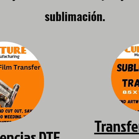
sublimación.
Transfe
encias DTF