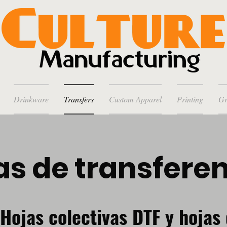
Drinkware
Transfers
Custom Apparel
Printing
Gr
as de transfere
Hojas colectivas DTF y hojas