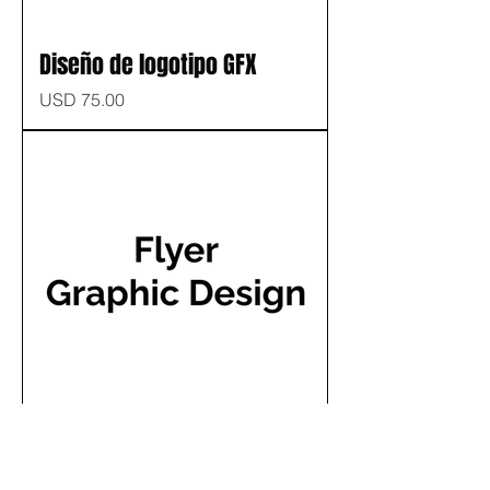
Diseño de logotipo GFX
Precio
USD 75.00
Diseño de folleto GFX