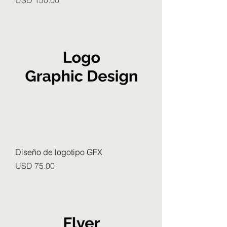
USD 150.00
Diseño de logotipo GFX
Precio
USD 75.00