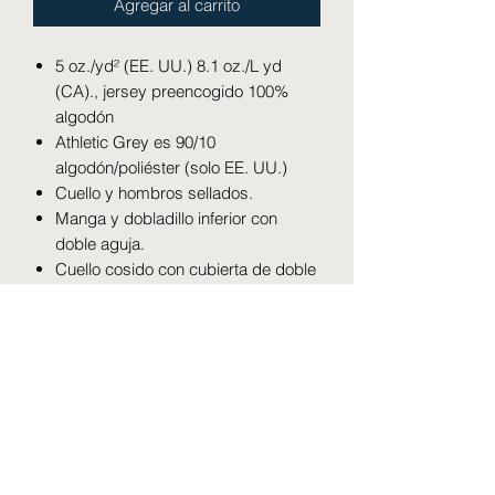
Agregar al carrito
5 oz./yd² (EE. UU.) 8.1 oz./L yd
(CA)., jersey preencogido 100%
algodón
Athletic Grey es 90/10
algodón/poliéster (solo EE. UU.)
Cuello y hombros sellados.
Manga y dobladillo inferior con
doble aguja.
Cuello cosido con cubierta de doble
aguja.
Construcción tubular
Cuerpo de cuarto de vuelta
Etiqueta arrancable
Certificado USMCA