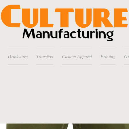
Drinkware
Transfers
Custom Apparel
Printing
Gr