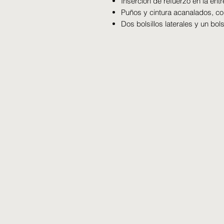
Inserción de refuerzo en la ent
Puños y cintura acanalados, cor
Dos bolsillos laterales y un bols