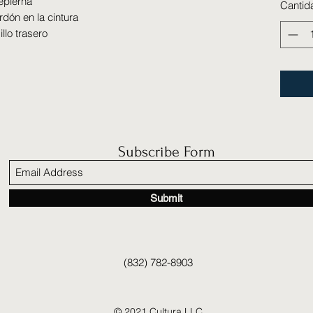
repierna
Cantid
dón en la cintura
illo trasero
Subscribe Form
Submit
(832) 782-8903
© 2021 Cultura LLC